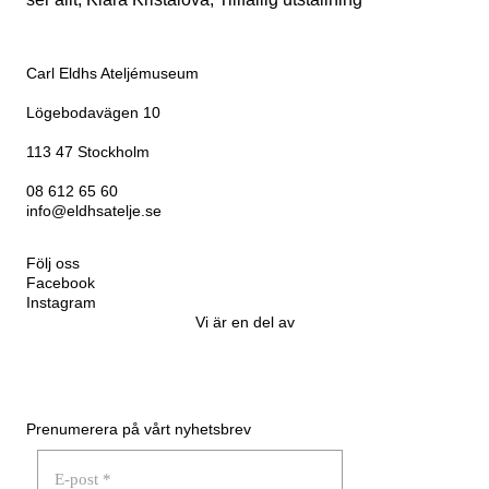
Nödvändiga
Carl Eldhs Ateljémuseum
Dessa kakor
går inte att
Lögebodavägen 10
välja bort. De
behövs för att
113 47 Stockholm
hemsidan
över huvud
08 612 65 60
taget ska
info@eldhsatelje.se
fungera.
Följ oss
Facebook
Statistik
Instagram
För att vi ska
Vi är en del av
kunna
förbättra
hemsidans
funktionalitet
och
Prenumerera på vårt nyhetsbrev
uppbyggnad,
baserat på
hur