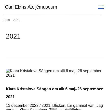
Hoppa
till
Carl Eldhs Ateljémuseum
innehåll
Hem
2021
2021
Klara Kristalova Sången om allt 6 maj–26 september
2021
13 december 2022
/
2021, Blicken, En gammal vän, Jag
ser allt, Klara Kristalova, Tillfällig utställning