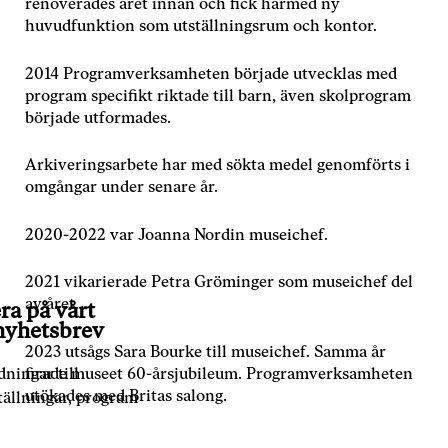
renoverades året innan och fick härmed ny
Genom att dela
huvudfunktion som utställningsrum och kontor.
med dig av dina
intressen och ditt
beteende när du
2014 Programverksamheten började utvecklas med
surfar ökar du
program specifikt riktade till barn, även skolprogram
chansen att få se
började utformades.
personligt
anpassat innehåll
Arkiveringsarbete har med sökta medel genomförts i
och erbjudanden.
omgångar under senare år.
2020-2022 var Joanna Nordin museichef.
2021 vikarierade Petra Gröminger som museichef del
av året.
a på vårt
nyhetsbrev
2023 utsågs Sara Bourke till museichef. Samma år
dningar till
firade museet 60-årsjubileum. Programverksamheten
utökades med Britas salong.
tällningar, program