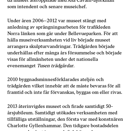
då museet återöppnade med Åsa Cavalli-Björkman
hur
som intendent och senare museichef.
hemsidan
används.
Under åren 2006–2012 var museet stängt med
anledning av sprängningsarbeten för trafikleden
Upplevelse
Norra länken som går under Bellevueparken. För att
För att vår
hålla museiverksamheten vid liv började museet
hemsida ska
arrangera skulpturvandringar. Trädgården började
prestera så
underhållas efter många års försummelse och började
bra som
visas för allmänheten under det nationella
möjligt under
evenemanget
Tusen trädgårdar
.
ditt besök.
Om du nekar
de här
2010 byggnadsminnesförklarades ateljén och
kakorna
trädgården vilket innebär att de måste bevaras för all
kommer viss
framtid och inte får förvanskas, byggas om eller rivas.
funktionalitet
att försvinna
från
2013 återinvigdes museet och firade samtidigt 50-
hemsidan.
årsjubileum. Samtidigt utökades verksamheten med
tillfälliga utställningar, den första var med konstnären
Charlotte Gyllenhammar. Den tidigare bostadsdelen
Marknadsföring