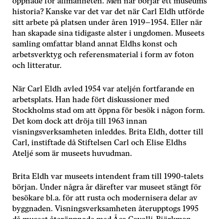
öppnade för allmänheten. Men när börjar ett museums
historia? Kanske var det var det när Carl Eldh utförde
sitt arbete på platsen under åren 1919–1954. Eller när
Nödvändiga
han skapade sina tidigaste alster i ungdomen. Museets
Dessa kakor
samling omfattar bland annat Eldhs konst och
går inte att
arbetsverktyg och referensmaterial i form av foton
välja bort. De
och litteratur.
behövs för
att hemsidan
över huvud
När Carl Eldh avled 1954 var ateljén fortfarande en
taget ska
arbetsplats. Han hade fört diskussioner med
fungera.
Stockholms stad om att öppna för besök i någon form.
Det kom dock att dröja till 1963 innan
visningsverksamheten inleddes. Brita Eldh, dotter till
Statistik
Carl, instiftade då Stiftelsen Carl och Elise Eldhs
För att vi ska
Ateljé som är museets huvudman.
kunna
förbättra
hemsidans
Brita Eldh var museets intendent fram till 1990-talets
funktionalitet
början. Under några år därefter var museet stängt för
och
besökare bl.a. för att rusta och modernisera delar av
uppbyggnad,
byggnaden. Visningsverksamheten återupptogs 1995
baserat på