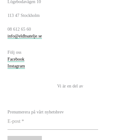
hemsidan
Lögebodavägen 10
n
a
används.
g
v
113 47 Stockholm
i
Upplevelse
g
08 612 65 60
För att vår
info@eldhsatelje.se
a
hemsida ska
t
prestera så
bra som
i
Följ oss
möjligt
o
Facebook
under ditt
Instagram
n
besök. Om
du nekar de
här kakorna
kommer viss
Vi är en del av
funktionalitet
att försvinna
från
hemsidan.
Prenumerera på vårt nyhetsbrev
Marknadsföring
Genom att dela
med dig av dina