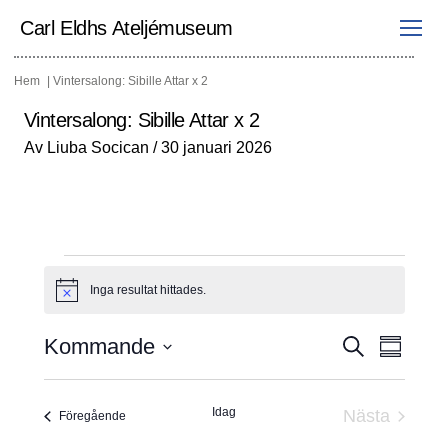
Hoppa
till
Carl Eldhs Ateljémuseum
innehåll
Hem
Vintersalong: Sibille Attar x 2
Vintersalong: Sibille Attar x 2
Av
Liuba Socican
/
30 januari 2026
Evenemang
Inga resultat hittades.
N
o
t
E
Kommande
S
i
S
ö
s
v
V
E
a
k
ä
e
m
v
l
m
Idag
n
Nästa
Evenemang
Föregående
j
a
e
e
Evenema
d
n