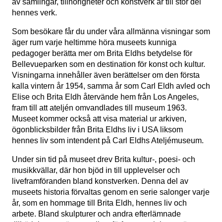
av samlingar, tillhörigheter och konstverk är till stor del
hennes verk.
Nödvändiga
Som besökare får du under våra allmänna visningar som
Dessa kakor
äger rum varje heltimme höra museets kunniga
går inte att
pedagoger berätta mer om Brita Eldhs betydelse för
välja bort. De
Bellevueparken som en destination för konst och kultur.
behövs för att
Visningarna innehåller även berättelser om den första
hemsidan
över huvud
kalla vintern år 1954, samma år som Carl Eldh avled och
taget ska
Elise och Brita Eldh återvände hem från Los Angeles,
fungera.
fram till att ateljén omvandlades till museum 1963.
Museet kommer också att visa material ur arkiven,
ögonblicksbilder från Brita Eldhs liv i USA liksom
Statistik
hennes liv som intendent på Carl Eldhs Ateljémuseum.
För att vi ska
kunna
Under sin tid på museet drev Brita kultur-, poesi- och
förbättra
musikkvällar, där hon bjöd in till upplevelser och
hemsidans
funktionalitet
liveframföranden bland konstverken. Denna del av
och
museets historia förvaltas genom en serie salonger varje
uppbyggnad,
år, som en hommage till Brita Eldh, hennes liv och
baserat på
arbete. Bland skulpturer och andra efterlämnade
hur