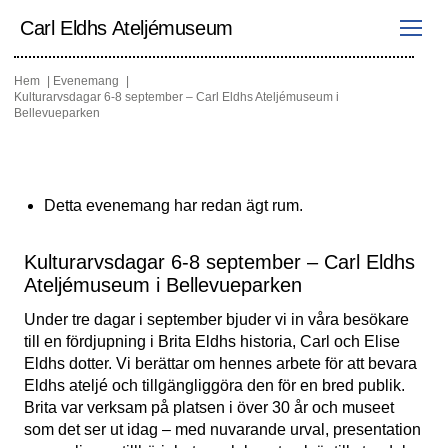
Hoppa
till
Carl Eldhs Ateljémuseum
innehåll
Hem
Evenemang
Kulturarvsdagar 6-8 september – Carl Eldhs Ateljémuseum i
Bellevueparken
Detta evenemang har redan ägt rum.
Kulturarvsdagar 6-8 september – Carl Eldhs
Ateljémuseum i Bellevueparken
Under tre dagar i september bjuder vi in våra besökare
till en fördjupning i Brita Eldhs historia,
Carl och Elise
Eldhs dotter. Vi berättar om hennes arbete för att bevara
Eldhs ateljé och tillgängliggöra den för en bred publik.
Brita var verksam på platsen i över 30 år och museet
som det ser ut idag – med nuvarande urval, presentation