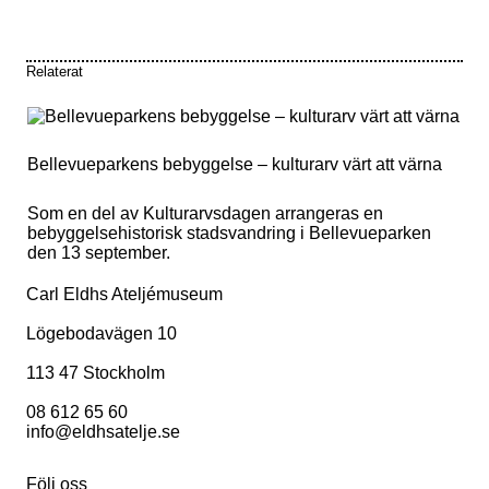
intressen och ditt
beteende när du
surfar ökar du
Relaterat
chansen att få se
personligt
anpassat
innehåll och
erbjudanden.
Bellevueparkens bebyggelse – kulturarv värt att värna
Som en del av Kulturarvsdagen arrangeras en
bebyggelsehistorisk stadsvandring i Bellevueparken
den 13 september.
Carl Eldhs Ateljémuseum
Lögebodavägen 10
113 47 Stockholm
08 612 65 60
info@eldhsatelje.se
Följ oss