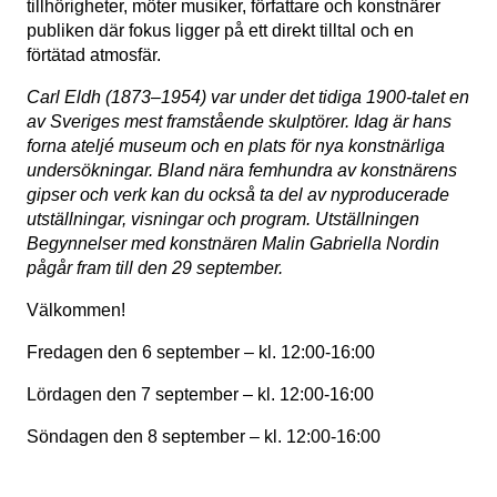
tillhörigheter, möter musiker, författare och konstnärer
hemsidan
används.
publiken där fokus ligger på ett direkt tilltal och en
förtätad atmosfär.
Carl Eldh (1873–1954) var under det tidiga 1900-talet en
Upplevelse
För att vår
av Sveriges mest framstående skulptörer. Idag är hans
hemsida ska
forna ateljé museum och en plats för nya konstnärliga
prestera så
undersökningar. Bland nära femhundra av konstnärens
bra som
gipser och verk kan du också ta del av nyproducerade
möjligt
utställningar, visningar och program. Utställningen
under ditt
besök. Om
Begynnelser med konstnären Malin Gabriella Nordin
du nekar de
pågår fram till den 29 september.
här kakorna
kommer viss
Välkommen!
funktionalitet
att försvinna
Fredagen den 6 september – kl. 12:00-16:00
från
hemsidan.
Lördagen den 7 september – kl. 12:00-16:00
Söndagen den 8 september – kl. 12:00-16:00
Marknadsföring
Genom att dela
med dig av dina