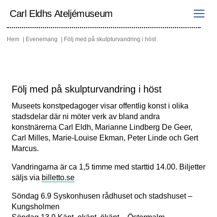
Hoppa
till
Carl Eldhs Ateljémuseum
innehåll
Hem
Evenemang
Följ med på skulpturvandring i höst
Följ med på skulpturvandring i höst
Museets konstpedagoger visar offentlig konst i olika
stadsdelar där ni möter verk av bland andra
konstnärerna Carl Eldh, Marianne Lindberg De Geer,
Carl Milles, Marie-Louise Ekman, Peter Linde och Gert
Marcus.
Vandringarna är ca 1,5 timme med starttid 14.00. Biljetter
säljs via
billetto.se
Söndag 6.9 Syskonhusen rådhuset och stadshuset –
Kungsholmen