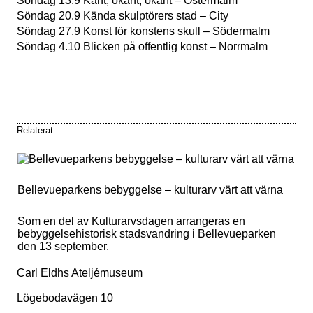
Söndag 13.9 Känt, okänt, ökänt – Östermalm
Söndag 20.9 Kända skulptörers stad – City
Söndag 27.9 Konst för konstens skull – Södermalm
Nödvändiga
Söndag 4.10 Blicken på offentlig konst – Norrmalm
Dessa kakor
går inte att
välja bort. De
behövs för att
hemsidan
över huvud
Relaterat
taget ska
fungera.
Bellevueparkens bebyggelse – kulturarv värt att värna
Statistik
För att vi ska
kunna
Som en del av Kulturarvsdagen arrangeras en
förbättra
bebyggelsehistorisk stadsvandring i Bellevueparken
hemsidans
den 13 september.
funktionalitet
och
Carl Eldhs Ateljémuseum
uppbyggnad,
baserat på
Lögebodavägen 10
hur