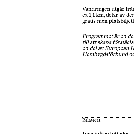
Vandringen utgår från
ca 1,1 km, delar av d
gratis men platsbiljet
Nödvändiga
Programmet är en del
Dessa kakor
till att skapa förstå
går inte att
en del av European H
välja bort.
Hembygdsförbund och
De behövs
för att
hemsidan
över huvud
taget ska
fungera.
Statistik
För
Relaterat
att