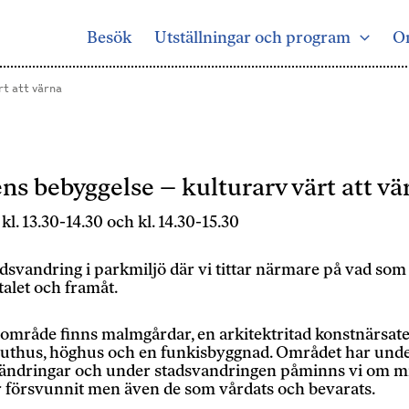
Besök
Utställningar och program
O
rt att värna
s bebyggelse – kulturarv värt att vä
l. 13.30-14.30 och kl. 14.30-15.30
vandring i parkmiljö där vi tittar närmare på vad som 
talet och framåt.
et område finns malmgårdar, en arkitektritad konstnärsatel
, uthus, höghus och en funkisbyggnad. Området har un
ändringar och under stadsvandringen påminns vi om mi
r försvunnit men även de som vårdats och bevarats.