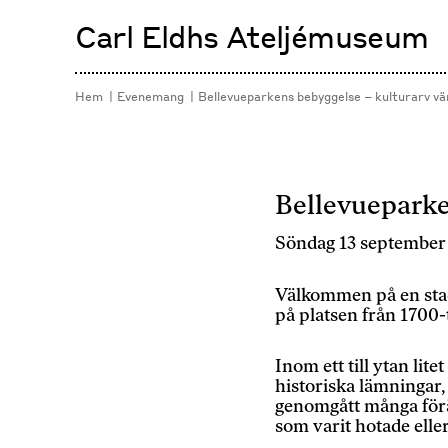
Hoppa
Carl Eldhs Ateljémuseum
till
innehåll
Hem
Evenemang
Bellevueparkens bebyggelse – kulturarv vä
Bellevueparken
Söndag 13 september k
Välkommen på en stads
på platsen från 1700-
Inom ett till ytan lit
historiska lämningar
genomgått många för
som varit hotade elle