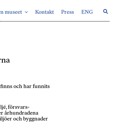
Sök
m museet
Kontakt
Press
ENG
rna
finns och har funnits
jé, försvars-
der århundradena
ljöer och byggnader