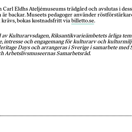
 Carl Eldhs Ateljémuseums trädgård och avslutas i dess
en är backar. Museets pedagoger använder röstförstärka
t krävs, bokas kostnadsfritt via
billetto.se
.
 av Kulturarvsdagen, Riksantikvarieämbetets årliga tem
else, intresse och engagemang för kulturarv och kulturmi
eritage Days
⁠ och arrangeras i Sverige i samarbete med 
 Arbetslivsmuseernas Samarbetsråd.