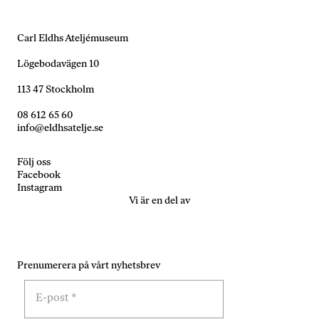
Carl Eldhs Ateljémuseum
Nödvändiga
Dessa kakor
Lögebodavägen 10
går inte att
välja bort. De
113 47 Stockholm
behövs för
att hemsidan
08 612 65 60
över huvud
info@eldhsatelje.se
taget ska
fungera.
Följ oss
Facebook
Instagram
Statistik
Vi är en del av
För att vi ska
kunna
förbättra
hemsidans
Prenumerera på vårt nyhetsbrev
funktionalitet
och
uppbyggnad,
baserat på