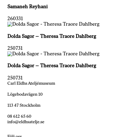
Genom att dela
Samaneh Reyhani
med dig av dina
intressen och ditt
260331
beteende när du
surfar ökar du
chansen att få se
Dolda Sagor – Theresa Traore Dahlberg
personligt
anpassat innehåll
250731
och erbjudanden.
Dolda Sagor – Theresa Traore Dahlberg
250731
Carl Eldhs Ateljémuseum
Lögebodavägen 10
113 47 Stockholm
08 612 65 60
info@eldhsatelje.se
Följ oss