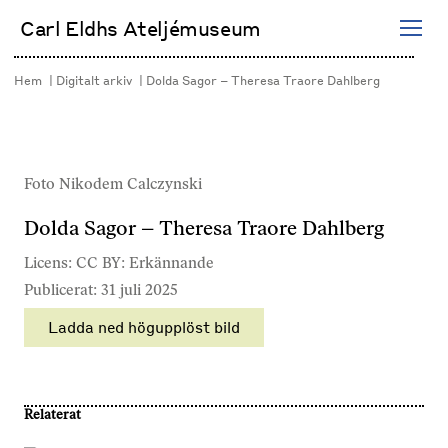
Hoppa
Carl Eldhs Ateljémuseum
till
innehåll
Hem
Digitalt arkiv
Dolda Sagor – Theresa Traore Dahlberg
Foto Nikodem Calczynski
Dolda Sagor – Theresa Traore Dahlberg
Licens: CC BY: Erkännande
Publicerat: 31 juli 2025
Ladda ned högupplöst bild
Relaterat