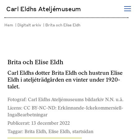
Hoppa
Carl Eldhs Ateljémuseum
till
innehåll
Hem
Digitalt arkiv
Brita och Elise Eldh
Brita och Elise Eldh
Carl Eldhs dotter Brita Eldh och hustrun Elise
Eldh i ateljéträdgården en vinter under 1920-
talet.
Fotograf: Carl Eldhs Ateljémuseums bildarkiv N.N. u.å.
Licens: CC BY-NC-ND: Erkännande-Ickekommersiell-
IngaBearbetningar
Publicerat: 13 december 2022
Taggar:
Brita Eldh
,
Elise Eldh
,
startsidan