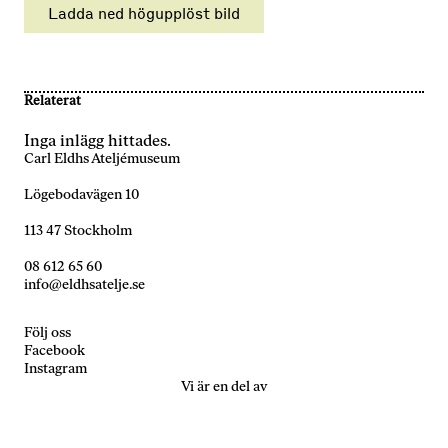
Ladda ned högupplöst bild
Nödvändiga
Dessa kakor
går inte att
Relaterat
välja bort. De
behövs för
Inga inlägg hittades.
att hemsidan
Carl Eldhs Ateljémuseum
över huvud
taget ska
Lögebodavägen 10
fungera.
113 47 Stockholm
08 612 65 60
Statistik
info@eldhsatelje.se
För att vi ska
kunna
Följ oss
förbättra
Facebook
hemsidans
Instagram
funktionalitet
Vi är en del av
och
uppbyggnad,
baserat på