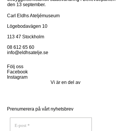
den 13 september.
intressen och ditt
beteende när du
surfar ökar du
Carl Eldhs Ateljémuseum
chansen att få se
personligt
Lögebodavägen 10
anpassat
innehåll och
113 47 Stockholm
erbjudanden.
08 612 65 60
info@eldhsatelje.se
Följ oss
Facebook
Instagram
Vi är en del av
Prenumerera på vårt nyhetsbrev