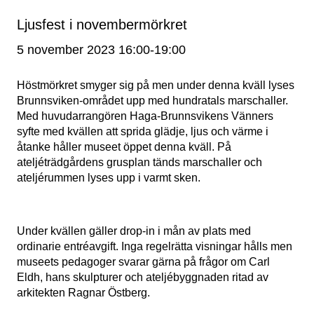
Ljusfest i novembermörkret
Nödvändiga
5 november 2023 16:00
-
19:00
Dessa kakor
går inte att
välja bort. De
Höstmörkret smyger sig på men under denna kväll lyses
behövs för att
Brunnsviken-området upp med hundratals marschaller.
hemsidan
Med huvudarrangören Haga-Brunnsvikens Vänners
över huvud
syfte med kvällen att sprida glädje, ljus och värme i
taget ska
fungera.
åtanke håller museet öppet denna kväll. På
ateljéträdgårdens grusplan tänds marschaller och
ateljérummen lyses upp i varmt sken.
Statistik
För att vi ska
kunna
förbättra
Under kvällen gäller drop-in i mån av plats med
hemsidans
ordinarie entréavgift. Inga regelrätta visningar hålls men
funktionalitet
museets pedagoger svarar gärna på frågor om Carl
och
Eldh, hans skulpturer och ateljébyggnaden ritad av
uppbyggnad,
arkitekten Ragnar Östberg.
baserat på
hur