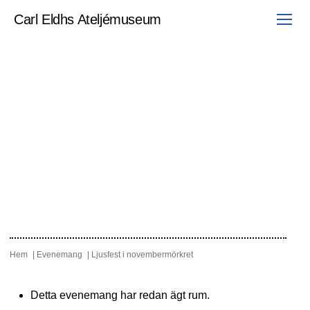
Hoppa
till
Carl Eldhs Ateljémuseum
innehåll
Ljusfest i novembermörkret
Hem
Evenemang
Ljusfest i novembermörkret
Detta evenemang har redan ägt rum.