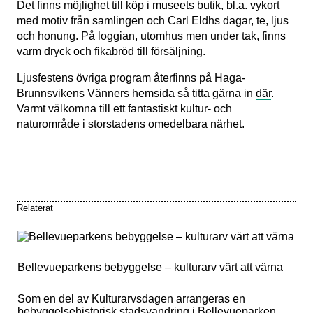
hemsidan
Det finns möjlighet till köp i museets butik, bl.a. vykort
används.
med motiv från samlingen och Carl Eldhs dagar, te, ljus
och honung. På loggian, utomhus men under tak, finns
varm dryck och fikabröd till försäljning.
Upplevelse
För att vår
Ljusfestens övriga program återfinns på Haga-
hemsida ska
Brunnsvikens Vänners hemsida så titta gärna in
där
.
prestera så
Varmt välkomna till ett fantastiskt kultur- och
bra som
naturområde i storstadens omedelbara närhet.
möjligt
under ditt
besök. Om
du nekar de
här kakorna
kommer viss
funktionalitet
Relaterat
att försvinna
från
hemsidan.
Bellevueparkens bebyggelse – kulturarv värt att värna
Marknadsföring
Som en del av Kulturarvsdagen arrangeras en
Genom att dela
bebyggelsehistorisk stadsvandring i Bellevueparken
med dig av dina