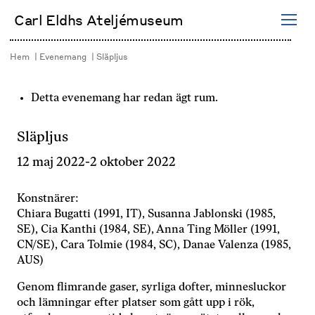
Hoppa
Carl Eldhs Ateljémuseum
till
innehåll
Hem
Evenemang
Släpljus
Detta evenemang har redan ägt rum.
Släpljus
12 maj 2022
-
2 oktober 2022
Konstnärer:
Chiara Bugatti (1991, IT), Susanna Jablonski (1985,
SE), Cia Kanthi (1984, SE), Anna Ting Möller (1991,
CN/SE), Cara Tolmie (1984, SC), Danae Valenza (1985,
AUS)
Genom flimrande gaser, syrliga dofter, minnesluckor
och lämningar efter platser som gått upp i rök,