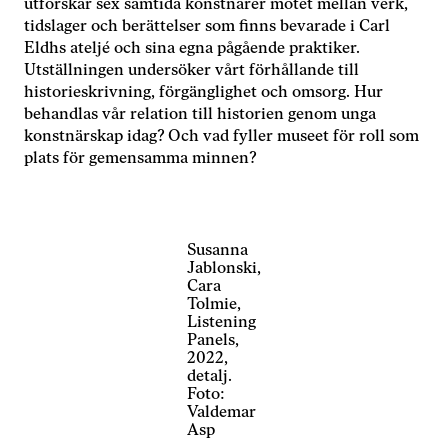
utforskar sex samtida konstnärer mötet mellan verk,
tidslager och berättelser som finns bevarade i Carl
Eldhs ateljé och sina egna pågående praktiker.
Nödvändiga
Utställningen undersöker vårt förhållande till
Dessa kakor
historieskrivning, förgänglighet och omsorg. Hur
går inte att
behandlas vår relation till historien genom unga
välja bort. De
konstnärskap idag? Och vad fyller museet för roll som
behövs för
att hemsidan
plats för gemensamma minnen?
över huvud
taget ska
fungera.
Susanna
Jablonski,
Statistik
Cara
För att vi ska
Tolmie,
kunna
Listening
förbättra
Panels,
hemsidans
2022,
detalj.
funktionalitet
Foto:
och
Valdemar
uppbyggnad,
Asp
baserat på