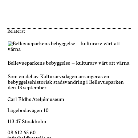
hur
hemsidan
används.
Relaterat
Upplevelse
För att vår
hemsida ska
prestera så
bra som
Bellevueparkens bebyggelse – kulturarv värt att värna
möjligt under
ditt besök.
Om du nekar
Som en del av Kulturarvsdagen arrangeras en
de här
bebyggelsehistorisk stadsvandring i Bellevueparken
kakorna
den 13 september.
kommer viss
funktionalitet
Carl Eldhs Ateljémuseum
att försvinna
från
Lögebodavägen 10
hemsidan.
113 47 Stockholm
08 612 65 60
Marknadsföring